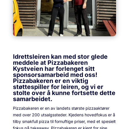
Idrettsleiren
kan
med stor glede
meddele at Pizzabakeren
Kystveien
har forlenget sitt
sponsorsamarbeid med oss!
Pizzabakeren er
en viktig
støttespiller for leiren, og vi er
stolte over å kunne fortsette dette
samarbeidet.
Pizzabakeren er en av landets største pizzaaktører
med over 200 utsalgssteder. Kjedens hovedfokus er å
tilby smakfull pizza til fornuftige priser, med et spesielt
fokus på takeaway. Pizzabakeren er kjent for sine