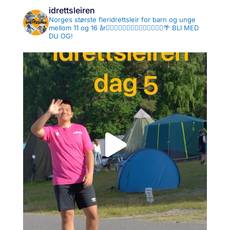
idrettsleiren
Norges største fleridrettsleir for barn og unge
mellom 11 og 16 år🤾‍♂️⛹🏼‍♀️🏊🏻‍♂️🤽🏻‍♀️🏄🏻‍♂️🌴
BLI MED
DU OG!