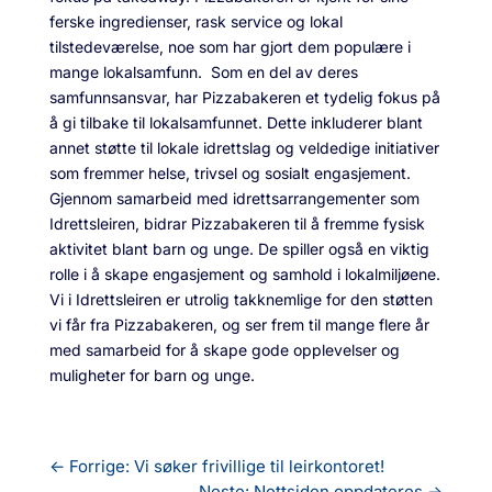
ferske ingredienser, rask service og lokal
tilstedeværelse, noe som har gjort dem populære i
mange lokalsamfunn.
Som en del av deres
samfunnsansvar, har Pizzabakeren et tydelig fokus på
å gi tilbake til lokalsamfunnet. Dette inkluderer blant
annet støtte til lokale idrettslag og veldedige initiativer
som fremmer helse, trivsel og sosialt engasjement.
Gjennom samarbeid med idrettsarrangementer som
Idrettsleiren, bidrar Pizzabakeren til å fremme fysisk
aktivitet blant barn og unge. De spiller også en viktig
rolle i å skape engasjement og samhold i lokalmiljøene.
Vi i Idrettsleiren er utrolig takknemlige for den støtten
vi får fra Pizzabakeren, og ser frem til mange flere år
med samarbeid for å skape gode opplevelser og
muligheter for barn og unge.
←
Forrige: Vi søker frivillige til leirkontoret!
Neste: Nettsiden oppdateres
→