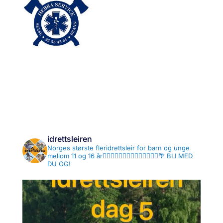
idrettsleiren
Norges største fleridrettsleir for barn og unge
mellom 11 og 16 år🤾‍♂️⛹🏼‍♀️🏊🏻‍♂️🤽🏻‍♀️🏄🏻‍♂️🌴
BLI MED
DU OG!