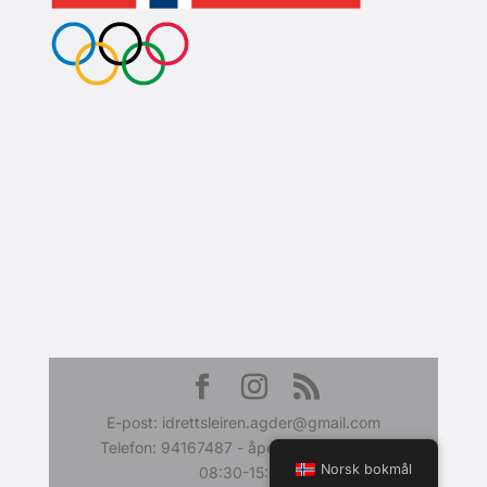
E-post: idrettsleiren.agder@gmail.com
Telefon: 94167487 - åpent ukedager fra
Norsk bokmål
08:30-15:00