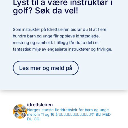
Lyst til å være instruktør i
golf? Søk da vel!
Som instruktør på Idrettsleiren bidrar du til at flere
hundre barn og unge får oppleve idrettsglede,
mestring og samhold. I tillegg får du ta del i et
fantastisk miljø av engasjerte instruktører og frivillige.
Les mer og meld på
idrettsleiren
Norges største fleridrettsleir for barn og unge
mellom 11 og 16 år🤾‍♂️⛹🏼‍♀️🏊🏻‍♂️🤽🏻‍♀️🏄🏻‍♂️🌴
BLI MED
DU OG!