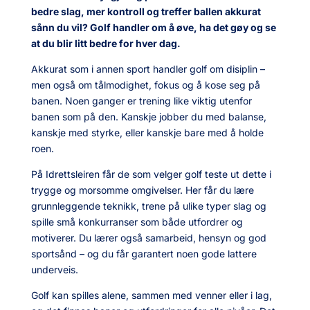
bedre slag, mer kontroll og treffer ballen akkurat
sånn du vil? Golf handler om å øve, ha det gøy og se
at du blir litt bedre for hver dag.
Akkurat som i annen sport handler golf om disiplin –
men også om tålmodighet, fokus og å kose seg på
banen. Noen ganger er trening like viktig utenfor
banen som på den. Kanskje jobber du med balanse,
kanskje med styrke, eller kanskje bare med å holde
roen.
På Idrettsleiren får de som velger golf teste ut dette i
trygge og morsomme omgivelser. Her får du lære
grunnleggende teknikk, trene på ulike typer slag og
spille små konkurranser som både utfordrer og
motiverer. Du lærer også samarbeid, hensyn og god
sportsånd – og du får garantert noen gode lattere
underveis.
Golf kan spilles alene, sammen med venner eller i lag,