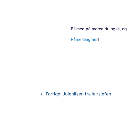
Bli med på moroa du også, og s
Påmelding her
!
←
Forrige: Julehilsen fra leirsjefen