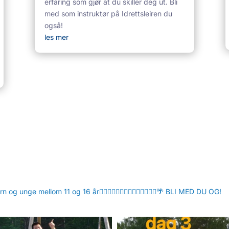
erfaring som gjør at du skiller deg ut. Bli
med som instruktør på Idrettsleiren du
også!
les mer
g unge mellom 11 og 16 år🤾‍♂️⛹🏼‍♀️🏊🏻‍♂️🤽🏻‍♀️🏄🏻‍♂️🌴
BLI MED DU OG!